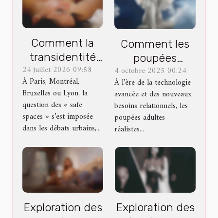
Comment la
Comment les
transidentité
poupées
24 juillet 2026 09:58
4 octobre 2025 00:24
redéfinit la
adultes
À Paris, Montréal,
À l’ère de la technologie
notion de safe
réalistes
Bruxelles ou Lyon, la
avancée et des nouveaux
spaces dans les
révolutionnent-
question des « safe
besoins relationnels, les
grandes villes
elles l'intimité ?
spaces » s’est imposée
poupées adultes
dans les débats urbains,...
réalistes...
Exploration des
Exploration des