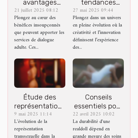
avantages
tendances
21 juillet 2025 08:12
27 mai 2025 09:44
psychologiques
émergentes
Plongez au cœur des
Plongez dans un univers
des services de
dans les jeux
bénéfices insoupçonnés
en pleine évolution où la
dialogue adulte
pour adultes en
que peuvent apporter les
créativité et l’innovation
ligne
services de dialogue
définissent l’expérience
adulte. Ces...
des...
Étude des
Conseils
représentations
essentiels pour
9 mai 2025 11:14
22 avril 2025 10:02
transsexuelles
l'entretien et la
L'évolution de la
La durabilité d'une
dans la culture
longévité de
représentation
realdoll dépend en
populaire
votre realdoll
transsexuelle dans la
grande mesure des soins