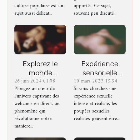
contemporaine
culture populaire est un
apportés. Ce sujet,
sujet aussi délicat...
souvent peu discuté,...
Explorez le
Expérience
monde
sensorielle
26 juin 2024 01:08
10 mars 2023 15:54
fascinant des
inoubliable
Plongez au cœur de
Si vous cherchez une
webcams en
avec les
l'univers captivant des
expérience sexuelle
direct et leur
poupées
webcams en direct, un
intense et réaliste, les
impact sur le
sexuelles
phénomène qui
poupées sexuelles
divertissement
révolutionne notre
réalistes peuvent être...
manière...
moderne