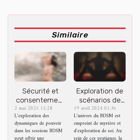
Similaire
Sécurité et
Exploration de
consentement
scénarios de
2 mai 2025 15:28
19 avril 2024 01:36
dans les
domination
L'exploration des
L'univers du BDSM est
sessions BDSM
dans le genre
dynamiques de pouvoir
empreint de mystère et
conseils
BDSM
dans les sessions BDSM
d'exploration de soi. Au
essentiels
peut offrir une
sein de ces pratiques, la