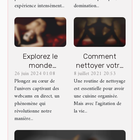
expérience intensément...
domination...
Explorez le
Comment
monde
nettoyer votre
26 juin 2024 01:08
8 juillet 2021 20:53
fascinant des
cuisine:
Plongez au cœur de
Une routine de nettoyage
webcams en
astuces pour
l'univers captivant des
est essentielle pour avoir
direct et leur
un nettoyage
webcams en direct, un
une cuisine organisée.
impact sur le
soigné
phénomène qui
Mais avec l'agitation de
divertissement
révolutionne notre
la vie...
manière...
moderne